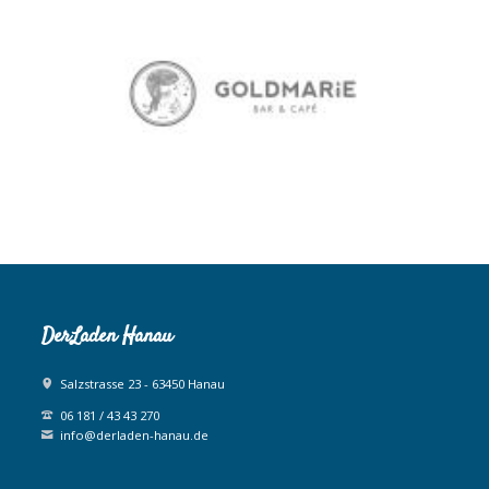
DerLaden Hanau
Salzstrasse 23 - 63450 Hanau
06 181 / 43 43 270
info@derladen-hanau.de